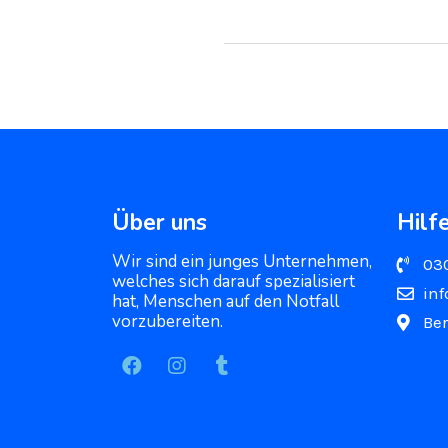
Über uns
Hilf
Wir sind ein junges Unternehmen,
03
welches sich darauf spezialisiert
inf
hat, Menschen auf den Notfall
vorzubereiten.
Ber