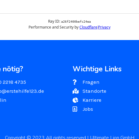
e nötig?
Wichtige Links
0 2218 4735
‎‎‎‎‎ Fragen
o@erstehilfe123.de
Standorte
lin
Karriere
Jobs
Copyright © 2023 All rights reserved | Ultimate Lion GmbH