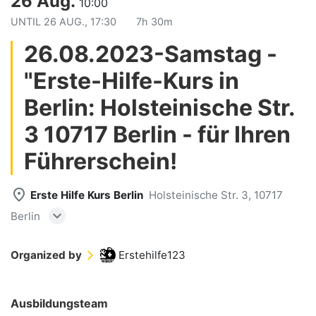
26 Aug.
10:00
UNTIL
26 AUG., 17:30
7h 30m
26.08.2023-Samstag -
"Erste-Hilfe-Kurs in
Berlin: Holsteinische Str.
3 10717 Berlin - für Ihren
Führerschein!
place
Erste Hilfe Kurs Berlin
Holsteinische Str. 3, 10717
expand_more
Berlin
Organized by
Erstehilfe123
arrow_forward_ios
Ausbildungsteam