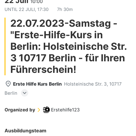
22 Juli
10:00
UNTIL
22 JULI, 17:30
7h 30m
22.07.2023-Samstag -
"Erste-Hilfe-Kurs in
Berlin: Holsteinische Str.
3 10717 Berlin - für Ihren
Führerschein!
place
Erste Hilfe Kurs Berlin
Holsteinische Str. 3, 10717
expand_more
Berlin
Organized by
Erstehilfe123
arrow_forward_ios
Ausbildungsteam